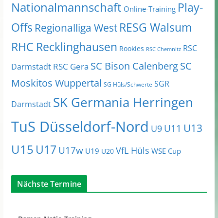
Nationalmannschaft
Play-
Online-Training
Offs
RESG Walsum
Regionalliga West
RHC Recklinghausen
RSC
Rookies
RSC Chemnitz
SC Bison Calenberg
SC
RSC Gera
Darmstadt
Moskitos Wuppertal
SGR
SG Hüls/Schwerte
SK Germania Herringen
Darmstadt
TuS Düsseldorf-Nord
U13
U11
U9
U15
U17
U17w
VfL Hüls
U19
WSE Cup
U20
Nächste Termine