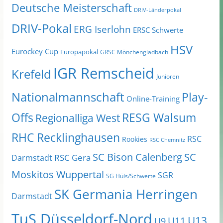
Deutsche Meisterschaft
DRIV-Länderpokal
DRIV-Pokal
ERG Iserlohn
ERSC Schwerte
HSV
Eurockey Cup
Europapokal
GRSC Mönchengladbach
IGR Remscheid
Krefeld
Junioren
Nationalmannschaft
Play-
Online-Training
Offs
RESG Walsum
Regionalliga West
RHC Recklinghausen
RSC
Rookies
RSC Chemnitz
SC Bison Calenberg
SC
RSC Gera
Darmstadt
Moskitos Wuppertal
SGR
SG Hüls/Schwerte
SK Germania Herringen
Darmstadt
TuS Düsseldorf-Nord
U13
U11
U9