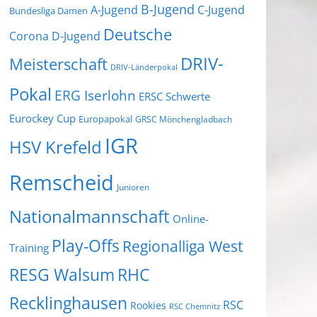
B-Jugend
A-Jugend
C-Jugend
Bundesliga Damen
Deutsche
Corona
D-Jugend
DRIV-
Meisterschaft
DRIV-Länderpokal
Pokal
ERG Iserlohn
ERSC Schwerte
Eurockey Cup
Europapokal
GRSC Mönchengladbach
IGR
HSV Krefeld
Remscheid
Junioren
Nationalmannschaft
Online-
Play-Offs
Regionalliga West
Training
RESG Walsum
RHC
Recklinghausen
RSC
Rookies
RSC Chemnitz