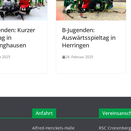
enden: Kurzer
B-Jugenden:
ag in
Auswärtsspieltag in
inghausen
Herringen
z 2025
26. Februar 2025
Anfahrt
Vereinsansch
Alfred-Henckels-Halle
RSC Cronenberg 