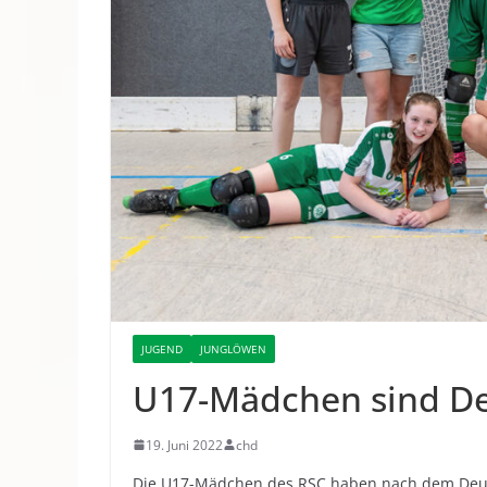
JUGEND
JUNGLÖWEN
U17-Mädchen sind De
19. Juni 2022
chd
Die U17-Mädchen des RSC haben nach dem Deutsc