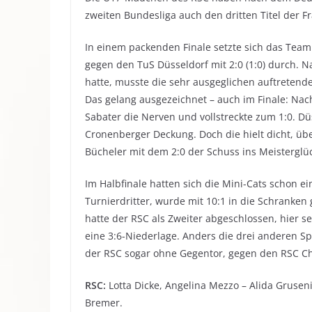
zweiten Bundesliga auch den dritten Titel der
In einem packenden Finale setzte sich das Team
gegen den TuS Düsseldorf mit 2:0 (1:0) durch. N
hatte, musste die sehr ausgeglichen auftreten
Das gelang ausgezeichnet – auch im Finale: Nach
Sabater die Nerven und vollstreckte zum 1:0. Dü
Cronenberger Deckung. Doch die hielt dicht, üb
Bücheler mit dem 2:0 der Schuss ins Meisterglü
Im Halbfinale hatten sich die Mini-Cats schon e
Turnierdritter, wurde mit 10:1 in die Schranken
hatte der RSC als Zweiter abgeschlossen, hier s
eine 3:6-Niederlage. Anders die drei anderen S
der RSC sogar ohne Gegentor, gegen den RSC Ch
RSC:
Lotta Dicke, Angelina Mezzo – Alida Grusen
Bremer.