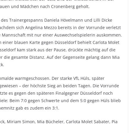
 Frauen und Mädchen nach Cronenberg geholt.
 des Trainergespanns Daniela Hövelmann und Lilli Dicke
achdem sich Angelina Mezzo bereits in der Vorrunde verletzt
de Mannschaft mit nur einer Auswechselspielerin auskommen.
 einer blauen Karte gegen Düsseldorf behielt Carlota Molet
sseldorf kam stark aus der Pause, drückte mächtig auf die
er die gesamte Distanz. Auf der Gegenseite gelang dann Mia
ck.
inmalde warmgeschossen. Der starke VfL Hüls, später
 gewiesen – der höchste Sieg an beiden Tagen. Die Vorrunde
etzte es gegen den späteren Finalgegner Düsseldorf noch
piele: Beim 7:0 gegen Schwerte und dem 5:0 gegen Hüls blieb
emnitz gab es zudem ein 3:1.
ick, Miriam Simon, Mia Bücheler, Carlota Molet Sabater, Pia