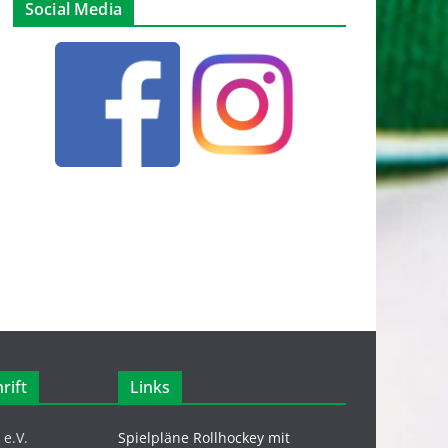
Social Media
rift
Links
e.V.
Spielpläne Rollhockey mit