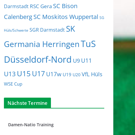
SC Bison
RSC Gera
Darmstadt
Calenberg
SC Moskitos Wuppertal
SG
SK
SGR Darmstadt
Hüls/Schwerte
TuS
Germania Herringen
Düsseldorf-Nord
U11
U9
U15
U17
U13
U17w
VfL Hüls
U19
U20
WSE Cup
Nächste Termine
Damen-Natio Training