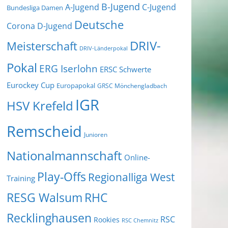
B-Jugend
A-Jugend
C-Jugend
Bundesliga Damen
Deutsche
Corona
D-Jugend
DRIV-
Meisterschaft
DRIV-Länderpokal
Pokal
ERG Iserlohn
ERSC Schwerte
Eurockey Cup
Europapokal
GRSC Mönchengladbach
IGR
HSV Krefeld
Remscheid
Junioren
Nationalmannschaft
Online-
Play-Offs
Regionalliga West
Training
RESG Walsum
RHC
Recklinghausen
RSC
Rookies
RSC Chemnitz