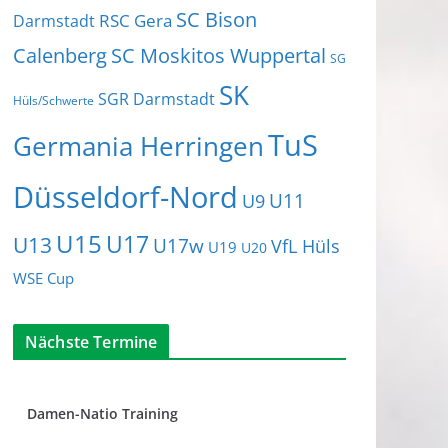
SC Bison
RSC Gera
Darmstadt
Calenberg
SC Moskitos Wuppertal
SG
SK
SGR Darmstadt
Hüls/Schwerte
TuS
Germania Herringen
Düsseldorf-Nord
U11
U9
U15
U17
U13
U17w
VfL Hüls
U19
U20
WSE Cup
Nächste Termine
Damen-Natio Training