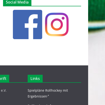
Social Media
rift
Links
e.V.
Spielpläne Rollhockey mit
Ergebnissen