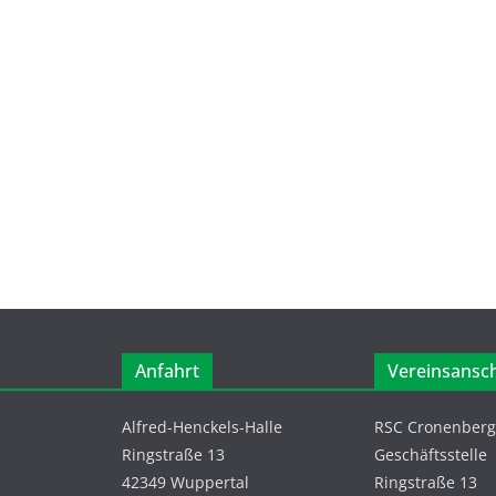
Anfahrt
Vereinsansch
Alfred-Henckels-Halle
RSC Cronenberg 
Ringstraße 13
Geschäftsstelle
42349 Wuppertal
Ringstraße 13