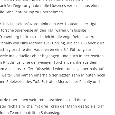
ach Verlängerung haben die Löwen es verpasst, aus einem
 die Tabellenführung zu übernehmen.
er TuS Düsseldorf-Nord hinkt den vier Topteams der Liga
e forsche Spielweise an den Tag, waren um bissige
nenberg hatte es nicht leicht, die enge Defensive zu
enalty von Niko Morovic zur Führung, die der TuS aber kurz
lschlag brachte den Hausherren eine 3:1-Führung zur
 viele individuelle Fehler begangen. Und auch in der zweiten
en Rhythmus. Eine der wenigen Torchancen, die aus dem
zum Anschlusstreffer. Düsseldorf wiederum zog abermals auf
 weiter und kamen innerhalb der letzten zehn Minuten noch
auen Spielweise des TuS. Es trafen Morovic per Penalty und
 wurde über einen weiteren entschieden. Und diese
ter Nick Heinrichs, mit drei Toren der Mann des Spiels, traf
einem Team den dritten Saisonsieg.