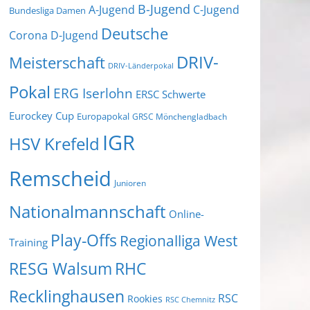
B-Jugend
A-Jugend
C-Jugend
Bundesliga Damen
Deutsche
Corona
D-Jugend
DRIV-
Meisterschaft
DRIV-Länderpokal
Pokal
ERG Iserlohn
ERSC Schwerte
Eurockey Cup
Europapokal
GRSC Mönchengladbach
IGR
HSV Krefeld
Remscheid
Junioren
Nationalmannschaft
Online-
Play-Offs
Regionalliga West
Training
RESG Walsum
RHC
Recklinghausen
RSC
Rookies
RSC Chemnitz