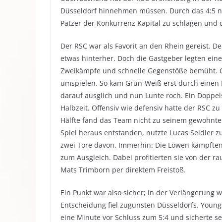
Düsseldorf hinnehmen müssen.
Durch das 4:5 n
Patzer der Konkurrenz Kapital zu schlagen und
Der RSC war als Favorit an den Rhein gereist. D
etwas hinterher. Doch die Gastgeber legten ein
Zweikämpfe und schnelle Gegenstöße bemüht. Cro
umspielen. So kam Grün-Weiß erst durch einen P
darauf ausglich und nun Lunte roch. Ein Doppe
Halbzeit. Offensiv wie defensiv hatte der RSC zu
Hälfte fand das Team nicht zu seinem gewohnt
Spiel heraus entstanden, nutzte Lucas Seidler 
zwei Tore davon. Immerhin: Die Löwen kämpften
zum Ausgleich. Dabei profitierten sie von der r
Mats Trimborn per direktem Freistoß.
Ein Punkt war also sicher; in der Verlängerung
Entscheidung fiel zugunsten Düsseldorfs. Youngs
eine Minute vor Schluss zum 5:4 und sicherte s