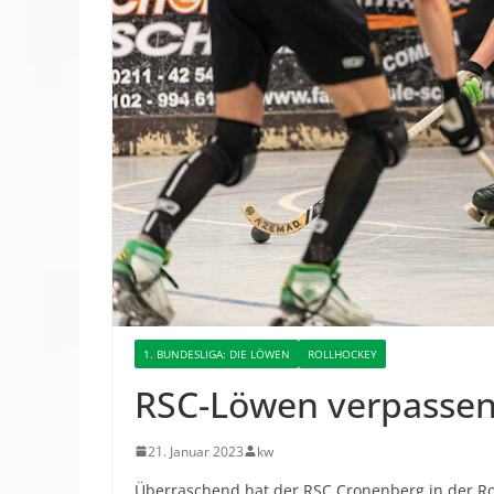
1. BUNDESLIGA: DIE LÖWEN
ROLLHOCKEY
RSC-Löwen verpassen 
21. Januar 2023
kw
Überraschend hat der RSC Cronenberg in der Ro