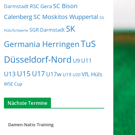
SC Bison
RSC Gera
Darmstadt
Calenberg
SC Moskitos Wuppertal
SG
SK
SGR Darmstadt
Hüls/Schwerte
TuS
Germania Herringen
Düsseldorf-Nord
U11
U9
U15
U17
U13
U17w
VfL Hüls
U19
U20
WSE Cup
Nächste Termine
Damen-Natio Training