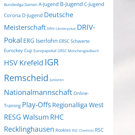
B-Jugend
A-Jugend
C-Jugend
Bundesliga Damen
Deutsche
Corona
D-Jugend
DRIV-
Meisterschaft
DRIV-Länderpokal
Pokal
ERG Iserlohn
ERSC Schwerte
Eurockey Cup
Europapokal
GRSC Mönchengladbach
IGR
HSV Krefeld
Remscheid
Junioren
Nationalmannschaft
Online-
Play-Offs
Regionalliga West
Training
RESG Walsum
RHC
Recklinghausen
RSC
Rookies
RSC Chemnitz