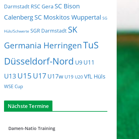
SC Bison
RSC Gera
Darmstadt
Calenberg
SC Moskitos Wuppertal
SG
SK
SGR Darmstadt
Hüls/Schwerte
TuS
Germania Herringen
Düsseldorf-Nord
U11
U9
U15
U17
U13
U17w
VfL Hüls
U19
U20
WSE Cup
Nächste Termine
Damen-Natio Training