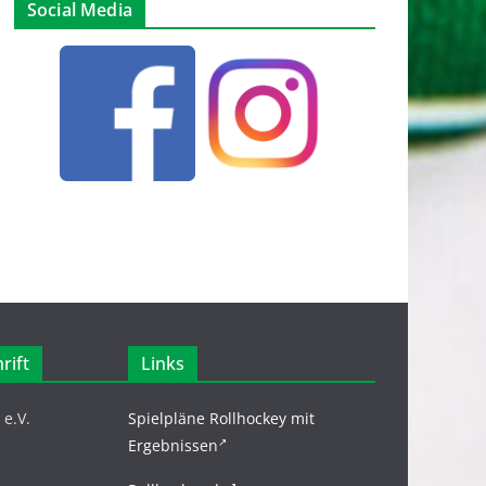
Social Media
rift
Links
e.V.
Spielpläne Rollhockey mit
Ergebnissen