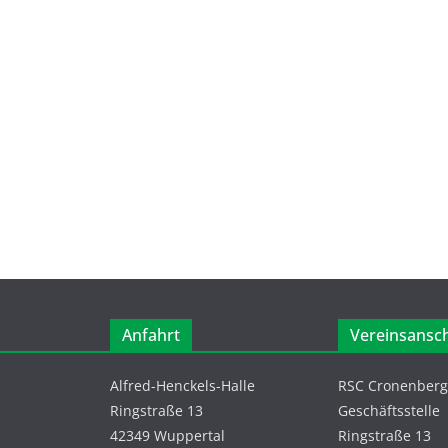
Anfahrt
Vereinsansch
Alfred-Henckels-Halle
RSC Cronenberg 
Ringstraße 13
Geschäftsstelle
42349 Wuppertal
Ringstraße 13