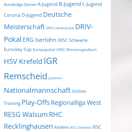
B-Jugend
A-Jugend
C-Jugend
Bundesliga Damen
Deutsche
Corona
D-Jugend
DRIV-
Meisterschaft
DRIV-Länderpokal
Pokal
ERG Iserlohn
ERSC Schwerte
Eurockey Cup
Europapokal
GRSC Mönchengladbach
IGR
HSV Krefeld
Remscheid
Junioren
Nationalmannschaft
Online-
Play-Offs
Regionalliga West
Training
RESG Walsum
RHC
Recklinghausen
RSC
Rookies
RSC Chemnitz