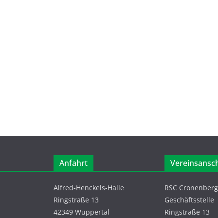
Anfahrt
Vereinsansch
Alfred-Henckels-Halle
RSC Cronenberg 
Ringstraße 13
Geschäftsstelle
42349 Wuppertal
Ringstraße 13