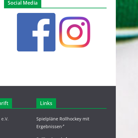
Social Media
rift
Links
e.V.
Spielpläne Rollhockey mit
Ergebnissen