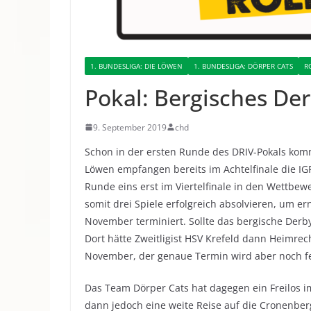
1. BUNDESLIGA: DIE LÖWEN
1. BUNDESLIGA: DÖRPER CATS
R
Pokal: Bergisches De
9. September 2019
chd
Schon in der ersten Runde des DRIV-Pokals komm
Löwen empfangen bereits im Achtelfinale die IG
Runde eins erst im Viertelfinale in den Wettbe
somit drei Spiele erfolgreich absolvieren, um ern
November terminiert. Sollte das bergische Derby
Dort hätte Zweitligist HSV Krefeld dann Heimrec
November, der genaue Termin wird aber noch fe
Das Team Dörper Cats hat dagegen ein Freilos im
dann jedoch eine weite Reise auf die Cronenber