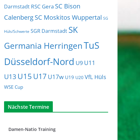
SC Bison
RSC Gera
Darmstadt
Calenberg
SC Moskitos Wuppertal
SG
SK
SGR Darmstadt
Hüls/Schwerte
TuS
Germania Herringen
Düsseldorf-Nord
U11
U9
U15
U17
U13
U17w
VfL Hüls
U19
U20
WSE Cup
Nächste Termine
Damen-Natio Training