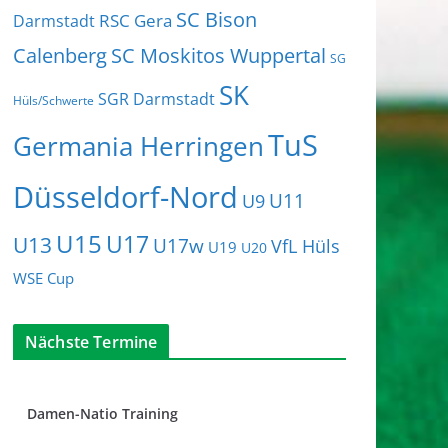
SC Bison
RSC Gera
Darmstadt
Calenberg
SC Moskitos Wuppertal
SG
SK
SGR Darmstadt
Hüls/Schwerte
TuS
Germania Herringen
Düsseldorf-Nord
U11
U9
U15
U17
U13
U17w
VfL Hüls
U19
U20
WSE Cup
Nächste Termine
Damen-Natio Training