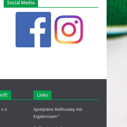
Social Media
rift
Links
e.V.
Spielpläne Rollhockey mit
Ergebnissen