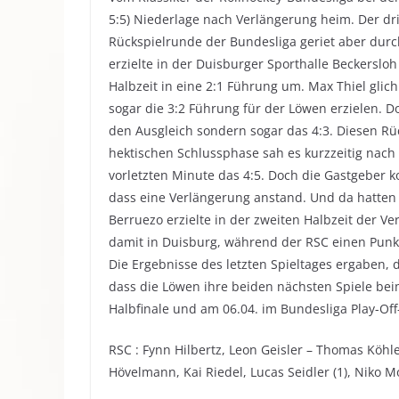
5:5) Niederlage nach Verlängerung heim.
Der dri
Rückspielrunde der Bundesliga geriet aber durc
erzielte in der Duisburger Sporthalle Beckerslo
Halbzeit in eine 2:1 Führung um. Max Thiel glic
sogar die 3:2 Führung für der Löwen erzielen. D
den Ausgleich sondern sogar das 4:3. Diesen Rü
hektischen Schlussphase sah es kurzzeitig nach 
vorletzten Minute das 4:5. Doch die Gastgeber k
dass eine Verlängerung anstand. Und da hatten d
Berruezo erzielte in der zweiten Halbzeit der V
damit in Duisburg, während der RSC einen Punkt
Die Ergebnisse des letzten Spieltages ergaben, 
dass die Löwen ihre beiden nächsten Spiele be
Halbfinale und am 06.04. im Bundesliga Play-Off-
RSC : Fynn Hilbertz, Leon Geisler – Thomas Köhler
Hövelmann, Kai Riedel, Lucas Seidler (1), Niko Mo