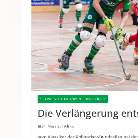
1. BUNDESLIGA: DIE LÖWEN
ROLLHOCKEY
Die Verlängerung ent
24. März 2019
kw
Vom Klassiker der Rollhockey-Bundesliga bei de