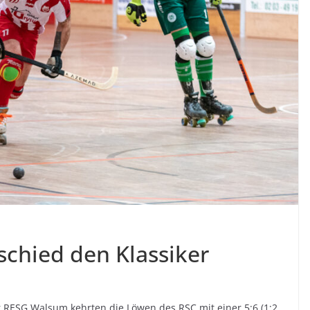
schied den Klassiker
r RESG Walsum kehrten die Löwen des RSC mit einer 5:6 (1:2,