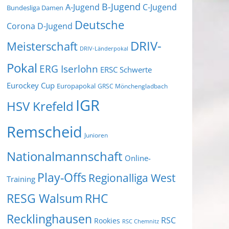
B-Jugend
A-Jugend
C-Jugend
Bundesliga Damen
Deutsche
Corona
D-Jugend
DRIV-
Meisterschaft
DRIV-Länderpokal
Pokal
ERG Iserlohn
ERSC Schwerte
Eurockey Cup
Europapokal
GRSC Mönchengladbach
IGR
HSV Krefeld
Remscheid
Junioren
Nationalmannschaft
Online-
Play-Offs
Regionalliga West
Training
RESG Walsum
RHC
Recklinghausen
RSC
Rookies
RSC Chemnitz