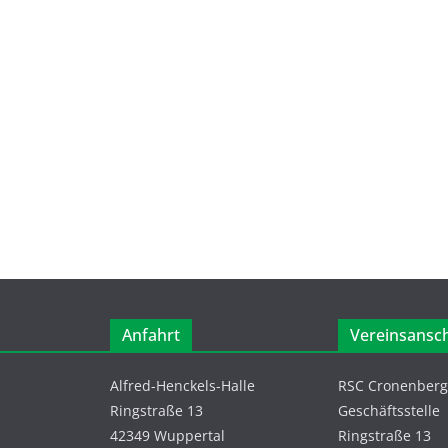
Anfahrt
Vereinsansch
Alfred-Henckels-Halle
RSC Cronenberg 
Ringstraße 13
Geschäftsstelle
42349 Wuppertal
Ringstraße 13