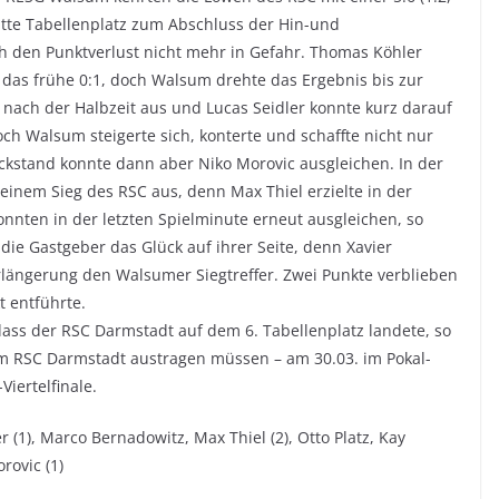
tte Tabellenplatz zum Abschluss der Hin-und
h den Punktverlust nicht mehr in Gefahr. Thomas Köhler
h das frühe 0:1, doch Walsum drehte das Ergebnis bis zur
h nach der Halbzeit aus und Lucas Seidler konnte kurz darauf
och Walsum steigerte sich, konterte und schaffte nicht nur
ckstand konnte dann aber Niko Morovic ausgleichen. In der
einem Sieg des RSC aus, denn Max Thiel erzielte in der
onnten in der letzten Spielminute erneut ausgleichen, so
ie Gastgeber das Glück auf ihrer Seite, denn Xavier
erlängerung den Walsumer Siegtreffer. Zwei Punkte verblieben
 entführte.
dass der RSC Darmstadt auf dem 6. Tabellenplatz landete, so
im RSC Darmstadt austragen müssen – am 30.03. im Pokal-
Viertelfinale.
 (1), Marco Bernadowitz, Max Thiel (2), Otto Platz, Kay
rovic (1)