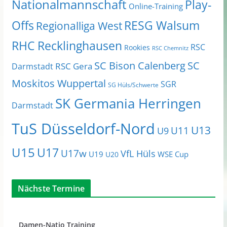
Nationalmannschaft
Play-
Online-Training
Offs
RESG Walsum
Regionalliga West
RHC Recklinghausen
RSC
Rookies
RSC Chemnitz
SC Bison Calenberg
SC
RSC Gera
Darmstadt
Moskitos Wuppertal
SGR
SG Hüls/Schwerte
SK Germania Herringen
Darmstadt
TuS Düsseldorf-Nord
U13
U11
U9
U15
U17
U17w
VfL Hüls
U19
WSE Cup
U20
Nächste Termine
Damen-Natio Training