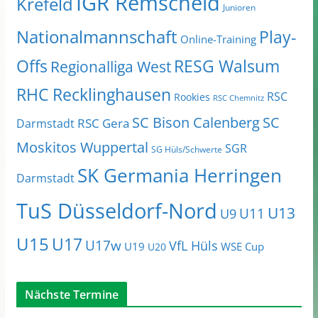
IGR Remscheid
Krefeld
Junioren
Nationalmannschaft
Play-
Online-Training
Offs
RESG Walsum
Regionalliga West
RHC Recklinghausen
RSC
Rookies
RSC Chemnitz
SC Bison Calenberg
SC
RSC Gera
Darmstadt
Moskitos Wuppertal
SGR
SG Hüls/Schwerte
SK Germania Herringen
Darmstadt
TuS Düsseldorf-Nord
U13
U11
U9
U15
U17
U17w
VfL Hüls
U19
WSE Cup
U20
Nächste Termine