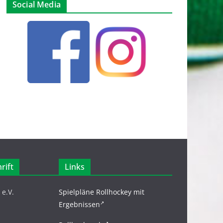
Social Media
rift
Links
e.V.
Spielpläne Rollhockey mit
Ergebnissen