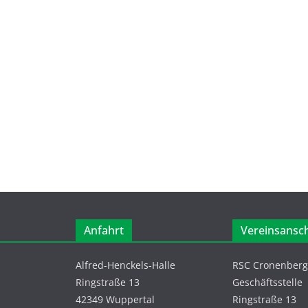
Anfahrt
Vereinsansch
Alfred-Henckels-Halle
RSC Cronenberg 
Ringstraße 13
Geschäftsstelle
42349 Wuppertal
Ringstraße 13