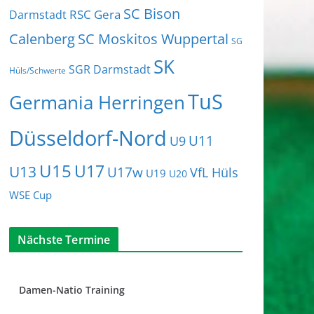
SC Bison
RSC Gera
Darmstadt
Calenberg
SC Moskitos Wuppertal
SG
SK
SGR Darmstadt
Hüls/Schwerte
TuS
Germania Herringen
Düsseldorf-Nord
U11
U9
U15
U17
U13
U17w
VfL Hüls
U19
U20
WSE Cup
Nächste Termine
Damen-Natio Training