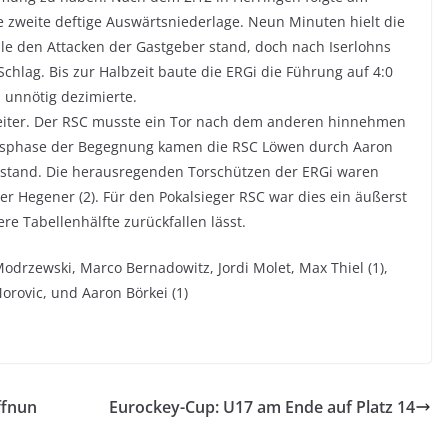
e zweite deftige Auswärtsniederlage. Neun Minuten hielt die
le den Attacken der Gastgeber stand, doch nach Iserlohns
hlag. Bis zur Halbzeit baute die ERGi die Führung auf 4:0
 unnötig dezimierte.
weiter. Der RSC musste ein Tor nach dem anderen hinnehmen
hlussphase der Begegnung kamen die RSC Löwen durch Aaron
dstand. Die herausregenden Torschützen der ERGi waren
pher Hegener (2). Für den Pokalsieger RSC war dies ein äußerst
re Tabellenhälfte zurückfallen lässt.
odrzewski, Marco Bernadowitz, Jordi Molet, Max Thiel (1),
orovic, und Aaron Börkei (1)
ffnun
Eurockey-Cup: U17 am Ende auf Platz 14