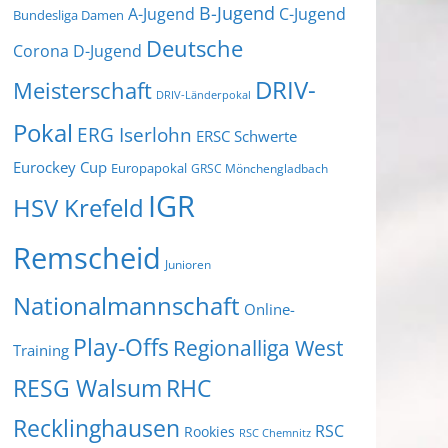
B-Jugend
A-Jugend
C-Jugend
Bundesliga Damen
Deutsche
Corona
D-Jugend
DRIV-
Meisterschaft
DRIV-Länderpokal
Pokal
ERG Iserlohn
ERSC Schwerte
Eurockey Cup
Europapokal
GRSC Mönchengladbach
IGR
HSV Krefeld
Remscheid
Junioren
Nationalmannschaft
Online-
Play-Offs
Regionalliga West
Training
RESG Walsum
RHC
Recklinghausen
RSC
Rookies
RSC Chemnitz