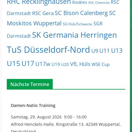
RHC Recklinghausen
RSC
Rookies
RSC Chemnitz
SC Bison Calenberg
SC
RSC Gera
Darmstadt
Moskitos Wuppertal
SGR
SG Hüls/Schwerte
SK Germania Herringen
Darmstadt
TuS Düsseldorf-Nord
U13
U11
U9
U15
U17
U17w
VfL Hüls
U19
WSE Cup
U20
Nächste Termine
Damen-Natio Training
Samstag
,
29. August 2026
9:00
-
16:00
Alfred-Henckels-Halle, Ringstraße 13, 42349 Wuppertal,
Deutschland