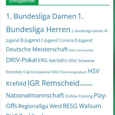
Schlagwörter
1.
1. Bundesliga Damen
Bundesliga Herren
A-
2. Bundesliga Damen
B-Jugend
Jugend
C-Jugend
Corona
D-Jugend
Deutsche Meisterschaft
DRIV-Länderpokal
DRIV-Pokal
ERG Iserlohn
ERSC Schwerte
HSV
Eurockey Cup
Europapokal
GRSC Mönchengladbach
IGR Remscheid
Krefeld
Junioren
Nationalmannschaft
Play-
Online-Training
Offs
RESG Walsum
Regionalliga West