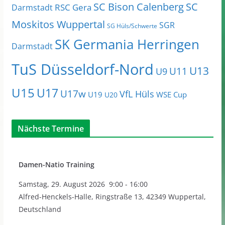
SC Bison Calenberg
SC
RSC Gera
Darmstadt
Moskitos Wuppertal
SGR
SG Hüls/Schwerte
SK Germania Herringen
Darmstadt
TuS Düsseldorf-Nord
U13
U11
U9
U15
U17
U17w
VfL Hüls
U19
WSE Cup
U20
Nächste Termine
Damen-Natio Training
Samstag
,
29. August 2026
9:00
-
16:00
Alfred-Henckels-Halle, Ringstraße 13, 42349 Wuppertal,
Deutschland