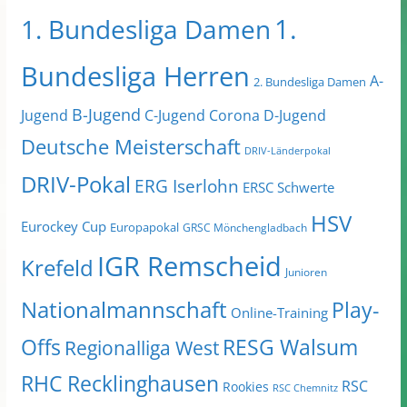
1.
1. Bundesliga Damen
Bundesliga Herren
A-
2. Bundesliga Damen
B-Jugend
Jugend
C-Jugend
Corona
D-Jugend
Deutsche Meisterschaft
DRIV-Länderpokal
DRIV-Pokal
ERG Iserlohn
ERSC Schwerte
HSV
Eurockey Cup
Europapokal
GRSC Mönchengladbach
IGR Remscheid
Krefeld
Junioren
Nationalmannschaft
Play-
Online-Training
Offs
RESG Walsum
Regionalliga West
RHC Recklinghausen
RSC
Rookies
RSC Chemnitz