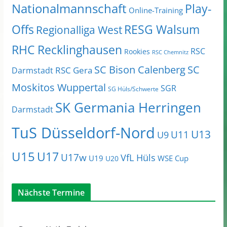
Nationalmannschaft
Play-
Online-Training
Offs
RESG Walsum
Regionalliga West
RHC Recklinghausen
RSC
Rookies
RSC Chemnitz
SC Bison Calenberg
SC
RSC Gera
Darmstadt
Moskitos Wuppertal
SGR
SG Hüls/Schwerte
SK Germania Herringen
Darmstadt
TuS Düsseldorf-Nord
U13
U11
U9
U15
U17
U17w
VfL Hüls
U19
WSE Cup
U20
Nächste Termine