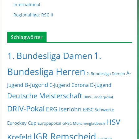
International
Regionalliga: RSC II
Schlagwörter
1.
1. Bundesliga Damen
Bundesliga Herren
A-
2. Bundesliga Damen
B-Jugend
Jugend
C-Jugend
Corona
D-Jugend
Deutsche Meisterschaft
DRIV-Länderpokal
DRIV-Pokal
ERG Iserlohn
ERSC Schwerte
HSV
Eurockey Cup
Europapokal
GRSC Mönchengladbach
IGR Remscheid
Krefeld
Junioren