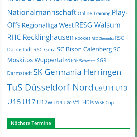
Nationalmannschaft
Play-
Online-Training
Offs
RESG Walsum
Regionalliga West
RHC Recklinghausen
RSC
Rookies
RSC Chemnitz
SC Bison Calenberg
SC
RSC Gera
Darmstadt
Moskitos Wuppertal
SGR
SG Hüls/Schwerte
SK Germania Herringen
Darmstadt
TuS Düsseldorf-Nord
U13
U11
U9
U15
U17
U17w
VfL Hüls
U19
WSE Cup
U20
Nächste Termine