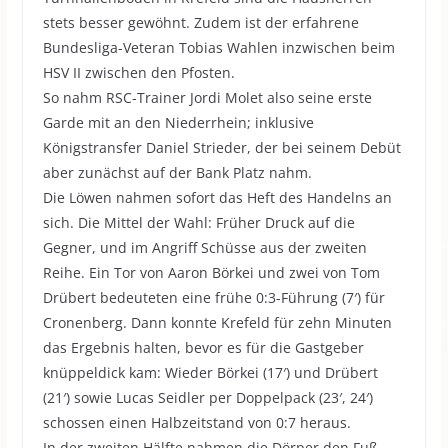
stets besser gewöhnt. Zudem ist der erfahrene
Bundesliga-Veteran Tobias Wahlen inzwischen beim
HSV II zwischen den Pfosten.
So nahm RSC-Trainer Jordi Molet also seine erste
Garde mit an den Niederrhein; inklusive
Königstransfer Daniel Strieder, der bei seinem Debüt
aber zunächst auf der Bank Platz nahm.
Die Löwen nahmen sofort das Heft des Handelns an
sich. Die Mittel der Wahl: Früher Druck auf die
Gegner, und im Angriff Schüsse aus der zweiten
Reihe. Ein Tor von Aaron Börkei und zwei von Tom
Drübert bedeuteten eine frühe 0:3-Führung (7′) für
Cronenberg. Dann konnte Krefeld für zehn Minuten
das Ergebnis halten, bevor es für die Gastgeber
knüppeldick kam: Wieder Börkei (17′) und Drübert
(21′) sowie Lucas Seidler per Doppelpack (23′, 24′)
schossen einen Halbzeitstand von 0:7 heraus.
In der zweiten Hälfte nahmen die Dörper den Fuß