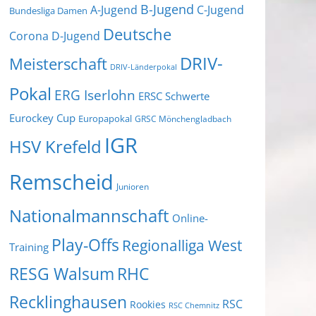
B-Jugend
A-Jugend
C-Jugend
Bundesliga Damen
Deutsche
Corona
D-Jugend
DRIV-
Meisterschaft
DRIV-Länderpokal
Pokal
ERG Iserlohn
ERSC Schwerte
Eurockey Cup
Europapokal
GRSC Mönchengladbach
IGR
HSV Krefeld
Remscheid
Junioren
Nationalmannschaft
Online-
Play-Offs
Regionalliga West
Training
RESG Walsum
RHC
Recklinghausen
RSC
Rookies
RSC Chemnitz