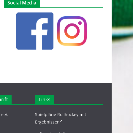
Social Media
rift
Links
e.V.
Spielpläne Rollhockey mit
Ergebnissen