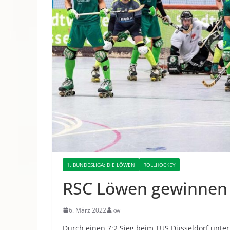
1. BUNDESLIGA: DIE LÖWEN
ROLLHOCKEY
RSC Löwen gewinnen
6. März 2022
kw
Durch einen 7:2 Sieg beim TUS Düsseldorf unte