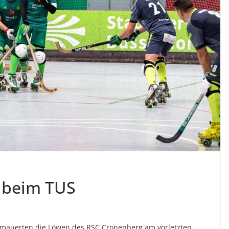
 beim TUS
rmauerten die Löwen des RSC Cronenberg am vorletzten