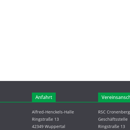
Anfahrt
Vereinsansch
Alfred-Henckels-Halle
RSC Cronenberg 
Ringstraße 13
Geschäftsstelle
42349 Wuppertal
Ringstraße 13