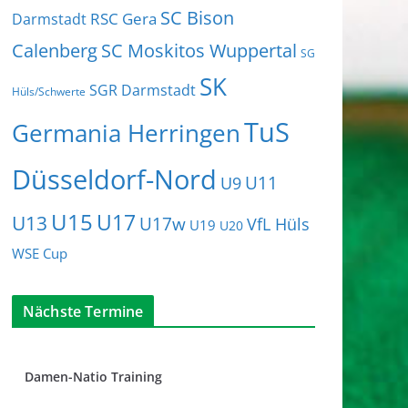
SC Bison
RSC Gera
Darmstadt
Calenberg
SC Moskitos Wuppertal
SG
SK
SGR Darmstadt
Hüls/Schwerte
TuS
Germania Herringen
Düsseldorf-Nord
U11
U9
U15
U17
U13
U17w
VfL Hüls
U19
U20
WSE Cup
Nächste Termine
Damen-Natio Training