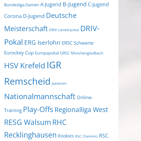
B-Jugend
A-Jugend
C-Jugend
Bundesliga Damen
Deutsche
Corona
D-Jugend
DRIV-
Meisterschaft
DRIV-Länderpokal
Pokal
ERG Iserlohn
ERSC Schwerte
Eurockey Cup
Europapokal
GRSC Mönchengladbach
IGR
HSV Krefeld
Remscheid
Junioren
Nationalmannschaft
Online-
Play-Offs
Regionalliga West
Training
RESG Walsum
RHC
Recklinghausen
RSC
Rookies
RSC Chemnitz