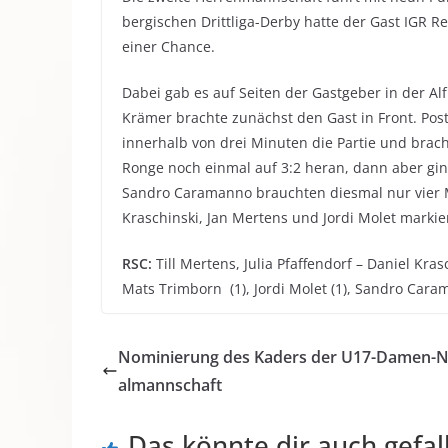
bergischen Drittliga-Derby hatte der Gast IGR R
einer Chance.
Dabei gab es auf Seiten der Gastgeber in der Al
Krämer brachte zunächst den Gast in Front. P
innerhalb von drei Minuten die Partie und bra
Ronge noch einmal auf 3:2 heran, dann aber ging
Sandro Caramanno brauchten diesmal nur vier Min
Kraschinski, Jan Mertens und Jordi Molet markie
RSC:
Till Mertens, Julia Pfaffendorf – Daniel Kras
Mats Trimborn (1), Jordi Molet (1), Sandro Carama
Nominierung des Kaders der U17-Damen-N
almannschaft
Das könnte dir auch gefal