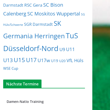
SC Bison
RSC Gera
Darmstadt
Calenberg
SC Moskitos Wuppertal
SG
SK
SGR Darmstadt
Hüls/Schwerte
TuS
Germania Herringen
Düsseldorf-Nord
U11
U9
U15
U17
U13
U17w
VfL Hüls
U19
U20
WSE Cup
Nächste Termine
Damen-Natio Training