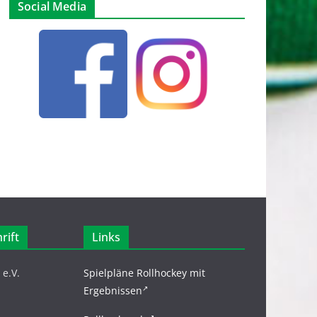
Social Media
rift
Links
e.V.
Spielpläne Rollhockey mit
Ergebnissen