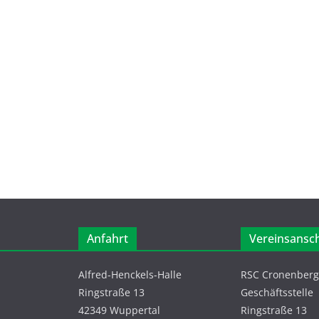
Anfahrt
Vereinsansch
Alfred-Henckels-Halle
RSC Cronenberg 
Ringstraße 13
Geschäftsstelle
42349 Wuppertal
Ringstraße 13