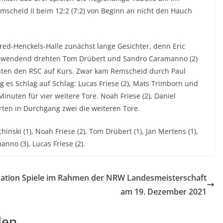
emscheid II beim 12:2 (7:2) von Beginn an nicht den Hauch
fred-Henckels-Halle zunächst lange Gesichter, denn Eric
ostwendend drehten Tom Drübert und Sandro Caramanno (2)
chten den RSC auf Kurs. Zwar kam Remscheid durch Paul
 es Schlag auf Schlag: Lucas Friese (2), Mats Trimborn und
uten für vier weitere Tore. Noah Friese (2), Daniel
rten in Durchgang zwei die weiteren Tore.
chinski (1), Noah Friese (2), Tom Drübert (1), Jan Mertens (1),
nno (3), Lucas Friese (2).
ation
Spiele im Rahmen der NRW Landesmeisterschaft
am 19. Dezember 2021
len