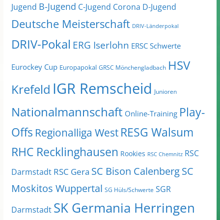
B-Jugend
Jugend
C-Jugend
Corona
D-Jugend
Deutsche Meisterschaft
DRIV-Länderpokal
DRIV-Pokal
ERG Iserlohn
ERSC Schwerte
HSV
Eurockey Cup
Europapokal
GRSC Mönchengladbach
IGR Remscheid
Krefeld
Junioren
Nationalmannschaft
Play-
Online-Training
Offs
RESG Walsum
Regionalliga West
RHC Recklinghausen
RSC
Rookies
RSC Chemnitz
SC Bison Calenberg
SC
RSC Gera
Darmstadt
Moskitos Wuppertal
SGR
SG Hüls/Schwerte
SK Germania Herringen
Darmstadt