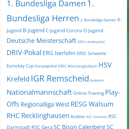
1.
1. Bundesliga Damen
Bundesliga Herren
A-
2. Bundesliga Damen
B-Jugend
Jugend
C-Jugend
Corona
D-Jugend
Deutsche Meisterschaft
DRIV-Länderpokal
DRIV-Pokal
ERG Iserlohn
ERSC Schwerte
HSV
Eurockey Cup
Europapokal
GRSC Mönchengladbach
IGR Remscheid
Krefeld
Junioren
Nationalmannschaft
Play-
Online-Training
Offs
RESG Walsum
Regionalliga West
RHC Recklinghausen
RSC
Rookies
RSC Chemnitz
SC Bison Calenberg
SC
RSC Gera
Darmstadt