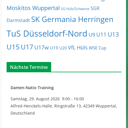
Moskitos Wuppertal
SGR
SG Hüls/Schwerte
SK Germania Herringen
Darmstadt
TuS Düsseldorf-Nord
U13
U11
U9
U15
U17
U17w
VfL Hüls
U19
WSE Cup
U20
Nächste Termine
Damen-Natio Training
Samstag
,
29. August 2026
9:00
-
16:00
Alfred-Henckels-Halle, Ringstraße 13, 42349 Wuppertal,
Deutschland