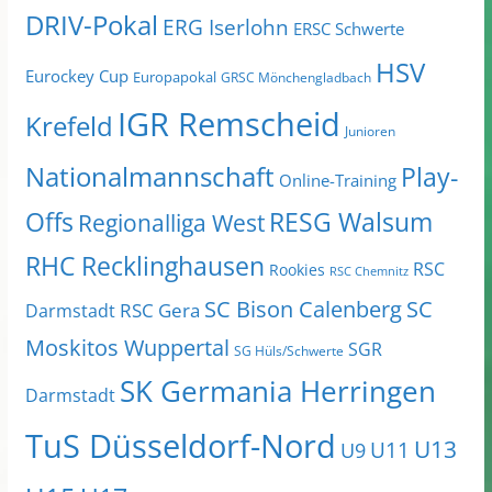
DRIV-Pokal
ERG Iserlohn
ERSC Schwerte
HSV
Eurockey Cup
Europapokal
GRSC Mönchengladbach
IGR Remscheid
Krefeld
Junioren
Nationalmannschaft
Play-
Online-Training
Offs
RESG Walsum
Regionalliga West
RHC Recklinghausen
RSC
Rookies
RSC Chemnitz
SC Bison Calenberg
SC
RSC Gera
Darmstadt
Moskitos Wuppertal
SGR
SG Hüls/Schwerte
SK Germania Herringen
Darmstadt
TuS Düsseldorf-Nord
U13
U11
U9