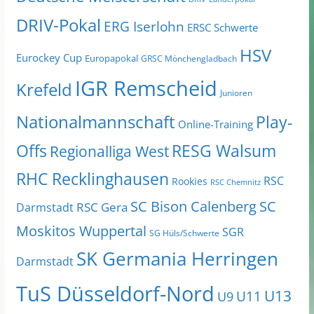
DRIV-Pokal
ERG Iserlohn
ERSC Schwerte
HSV
Eurockey Cup
Europapokal
GRSC Mönchengladbach
IGR Remscheid
Krefeld
Junioren
Nationalmannschaft
Play-
Online-Training
Offs
RESG Walsum
Regionalliga West
RHC Recklinghausen
RSC
Rookies
RSC Chemnitz
SC Bison Calenberg
SC
RSC Gera
Darmstadt
Moskitos Wuppertal
SGR
SG Hüls/Schwerte
SK Germania Herringen
Darmstadt
TuS Düsseldorf-Nord
U13
U11
U9