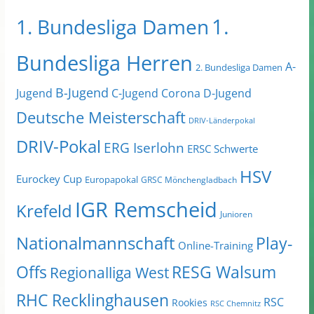
1.
1. Bundesliga Damen
Bundesliga Herren
A-
2. Bundesliga Damen
B-Jugend
Jugend
C-Jugend
Corona
D-Jugend
Deutsche Meisterschaft
DRIV-Länderpokal
DRIV-Pokal
ERG Iserlohn
ERSC Schwerte
HSV
Eurockey Cup
Europapokal
GRSC Mönchengladbach
IGR Remscheid
Krefeld
Junioren
Nationalmannschaft
Play-
Online-Training
Offs
RESG Walsum
Regionalliga West
RHC Recklinghausen
RSC
Rookies
RSC Chemnitz