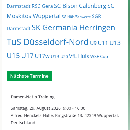
SC Bison Calenberg
SC
RSC Gera
Darmstadt
Moskitos Wuppertal
SGR
SG Hüls/Schwerte
SK Germania Herringen
Darmstadt
TuS Düsseldorf-Nord
U13
U11
U9
U15
U17
U17w
VfL Hüls
U19
WSE Cup
U20
Nächste Termine
Damen-Natio Training
Samstag
,
29. August 2026
9:00
-
16:00
Alfred-Henckels-Halle, Ringstraße 13, 42349 Wuppertal,
Deutschland