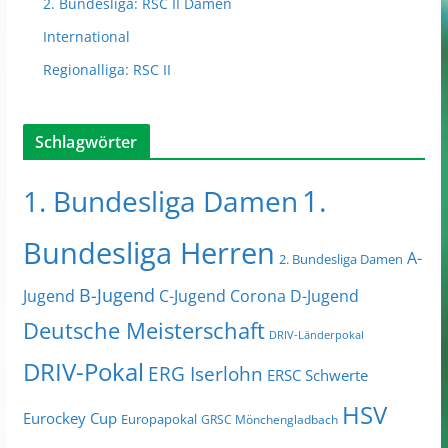
2. Bundesliga: RSC II Damen
International
Regionalliga: RSC II
Schlagwörter
1.
1. Bundesliga Damen
Bundesliga Herren
A-
2. Bundesliga Damen
B-Jugend
Jugend
C-Jugend
Corona
D-Jugend
Deutsche Meisterschaft
DRIV-Länderpokal
DRIV-Pokal
ERG Iserlohn
ERSC Schwerte
HSV
Eurockey Cup
Europapokal
GRSC Mönchengladbach