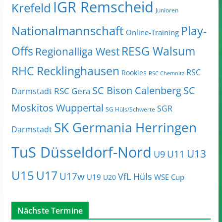
IGR Remscheid
Krefeld
Junioren
Nationalmannschaft
Play-
Online-Training
Offs
RESG Walsum
Regionalliga West
RHC Recklinghausen
RSC
Rookies
RSC Chemnitz
SC Bison Calenberg
SC
RSC Gera
Darmstadt
Moskitos Wuppertal
SGR
SG Hüls/Schwerte
SK Germania Herringen
Darmstadt
TuS Düsseldorf-Nord
U13
U11
U9
U15
U17
U17w
VfL Hüls
U19
WSE Cup
U20
Nächste Termine