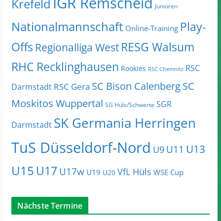
IGR Remscheid
Krefeld
Junioren
Nationalmannschaft
Play-
Online-Training
Offs
RESG Walsum
Regionalliga West
RHC Recklinghausen
RSC
Rookies
RSC Chemnitz
SC Bison Calenberg
SC
RSC Gera
Darmstadt
Moskitos Wuppertal
SGR
SG Hüls/Schwerte
SK Germania Herringen
Darmstadt
TuS Düsseldorf-Nord
U13
U11
U9
U15
U17
U17w
VfL Hüls
U19
WSE Cup
U20
Nächste Termine