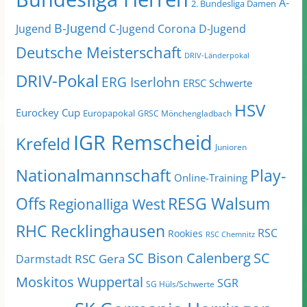
A-
2. Bundesliga Damen
B-Jugend
Jugend
C-Jugend
Corona
D-Jugend
Deutsche Meisterschaft
DRIV-Länderpokal
DRIV-Pokal
ERG Iserlohn
ERSC Schwerte
HSV
Eurockey Cup
Europapokal
GRSC Mönchengladbach
IGR Remscheid
Krefeld
Junioren
Nationalmannschaft
Play-
Online-Training
Offs
RESG Walsum
Regionalliga West
RHC Recklinghausen
RSC
Rookies
RSC Chemnitz
SC Bison Calenberg
SC
RSC Gera
Darmstadt
Moskitos Wuppertal
SGR
SG Hüls/Schwerte