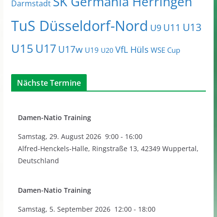
SK Germania Herringen
Darmstadt
TuS Düsseldorf-Nord
U13
U11
U9
U15
U17
U17w
VfL Hüls
U19
WSE Cup
U20
Nächste Termine
Damen-Natio Training
Samstag
,
29. August 2026
9:00
-
16:00
Alfred-Henckels-Halle, Ringstraße 13, 42349 Wuppertal,
Deutschland
Damen-Natio Training
Samstag
,
5. September 2026
12:00
-
18:00