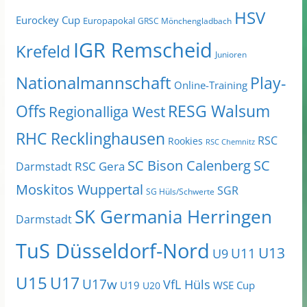
HSV
Eurockey Cup
Europapokal
GRSC Mönchengladbach
IGR Remscheid
Krefeld
Junioren
Nationalmannschaft
Play-
Online-Training
Offs
RESG Walsum
Regionalliga West
RHC Recklinghausen
RSC
Rookies
RSC Chemnitz
SC Bison Calenberg
SC
RSC Gera
Darmstadt
Moskitos Wuppertal
SGR
SG Hüls/Schwerte
SK Germania Herringen
Darmstadt
TuS Düsseldorf-Nord
U13
U11
U9
U15
U17
U17w
VfL Hüls
U19
WSE Cup
U20