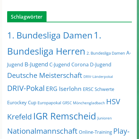
Schlagwörter
1.
1. Bundesliga Damen
Bundesliga Herren
A-
2. Bundesliga Damen
B-Jugend
Jugend
C-Jugend
Corona
D-Jugend
Deutsche Meisterschaft
DRIV-Länderpokal
DRIV-Pokal
ERG Iserlohn
ERSC Schwerte
HSV
Eurockey Cup
Europapokal
GRSC Mönchengladbach
IGR Remscheid
Krefeld
Junioren
Nationalmannschaft
Play-
Online-Training