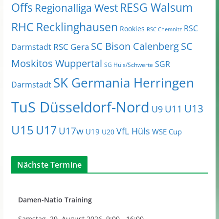
Offs
RESG Walsum
Regionalliga West
RHC Recklinghausen
RSC
Rookies
RSC Chemnitz
SC Bison Calenberg
SC
RSC Gera
Darmstadt
Moskitos Wuppertal
SGR
SG Hüls/Schwerte
SK Germania Herringen
Darmstadt
TuS Düsseldorf-Nord
U13
U11
U9
U15
U17
U17w
VfL Hüls
U19
WSE Cup
U20
Nächste Termine
Damen-Natio Training
Samstag
,
29. August 2026
9:00
-
16:00