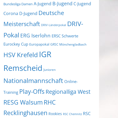
B-Jugend
A-Jugend
C-Jugend
Bundesliga Damen
Deutsche
Corona
D-Jugend
DRIV-
Meisterschaft
DRIV-Länderpokal
Pokal
ERG Iserlohn
ERSC Schwerte
Eurockey Cup
Europapokal
GRSC Mönchengladbach
IGR
HSV Krefeld
Remscheid
Junioren
Nationalmannschaft
Online-
Play-Offs
Regionalliga West
Training
RESG Walsum
RHC
Recklinghausen
RSC
Rookies
RSC Chemnitz