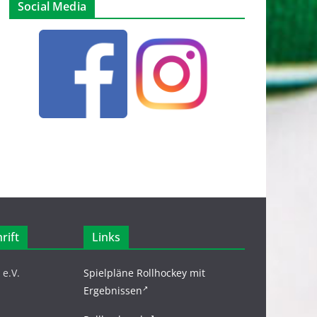
Social Media
rift
Links
e.V.
Spielpläne Rollhockey mit
Ergebnissen