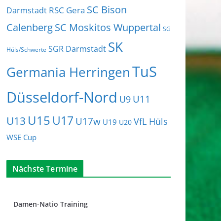
SC Bison
RSC Gera
Darmstadt
Calenberg
SC Moskitos Wuppertal
SG
SK
SGR Darmstadt
Hüls/Schwerte
TuS
Germania Herringen
Düsseldorf-Nord
U11
U9
U15
U17
U13
U17w
VfL Hüls
U19
U20
WSE Cup
Nächste Termine
Damen-Natio Training