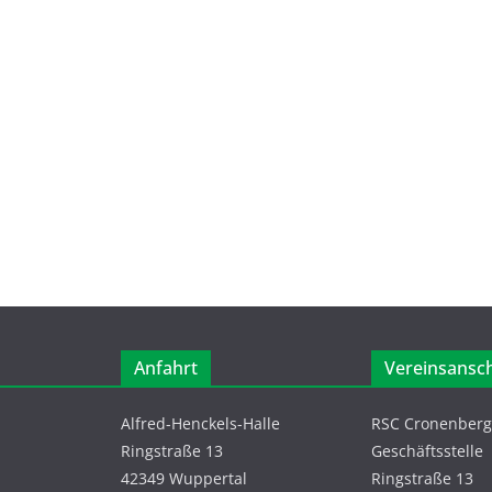
Anfahrt
Vereinsansch
Alfred-Henckels-Halle
RSC Cronenberg 
Ringstraße 13
Geschäftsstelle
42349 Wuppertal
Ringstraße 13