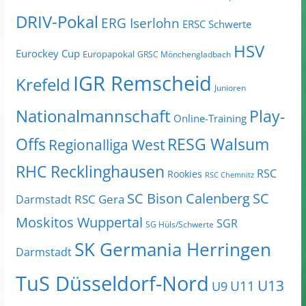
DRIV-Pokal
ERG Iserlohn
ERSC Schwerte
HSV
Eurockey Cup
Europapokal
GRSC Mönchengladbach
IGR Remscheid
Krefeld
Junioren
Nationalmannschaft
Play-
Online-Training
Offs
RESG Walsum
Regionalliga West
RHC Recklinghausen
RSC
Rookies
RSC Chemnitz
SC Bison Calenberg
SC
RSC Gera
Darmstadt
Moskitos Wuppertal
SGR
SG Hüls/Schwerte
SK Germania Herringen
Darmstadt
TuS Düsseldorf-Nord
U13
U11
U9