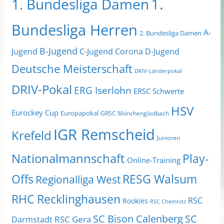
1.
1. Bundesliga Damen
Bundesliga Herren
A-
2. Bundesliga Damen
B-Jugend
Jugend
C-Jugend
Corona
D-Jugend
Deutsche Meisterschaft
DRIV-Länderpokal
DRIV-Pokal
ERG Iserlohn
ERSC Schwerte
HSV
Eurockey Cup
Europapokal
GRSC Mönchengladbach
IGR Remscheid
Krefeld
Junioren
Nationalmannschaft
Play-
Online-Training
Offs
RESG Walsum
Regionalliga West
RHC Recklinghausen
RSC
Rookies
RSC Chemnitz
SC Bison Calenberg
SC
RSC Gera
Darmstadt