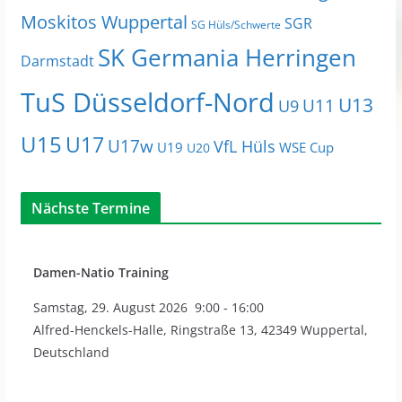
Moskitos Wuppertal
SGR
SG Hüls/Schwerte
SK Germania Herringen
Darmstadt
TuS Düsseldorf-Nord
U13
U11
U9
U15
U17
U17w
VfL Hüls
U19
WSE Cup
U20
Nächste Termine
Damen-Natio Training
Samstag
,
29. August 2026
9:00
-
16:00
Alfred-Henckels-Halle, Ringstraße 13, 42349 Wuppertal,
Deutschland