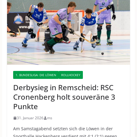
1. BUNDESLIGA: DIE LÖWEN
ROLLHOCKEY
Derbysieg in Remscheid: RSC
Cronenberg holt souveräne 3
Punkte
31. Januar 2026
ms
Am Samstagabend setzten sich die Löwen in der
Sporthalle Hackenberg verdient mit 4:1 (2:1) gegen